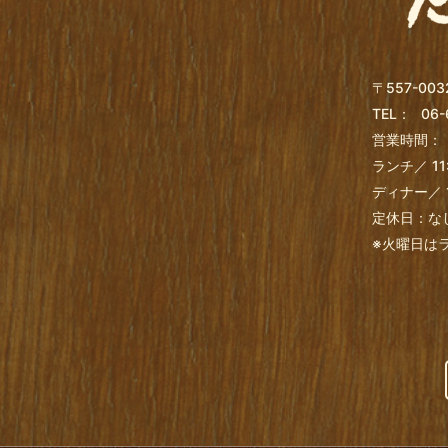
〒557-00
TEL：
06-
営業時間：
ランチ／ 11:0
ディナー／ 17
定休日：な
※火曜日は